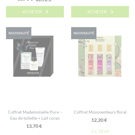
prix
prix
initial
actuel
ACHETER
ACHETER
initial
actuel
était :
est :
était :
est :
13,70 €.
10,95 €.
13,70 €.
10,95 €.
NOUVEAUTÉ
NOUVEAUTÉ
Coffret Mademoiselle Pure –
Coffret Monosenteurs floral
Eau de toilette + Lait corps
12,20
€
13,70
€
3 x 30 ml