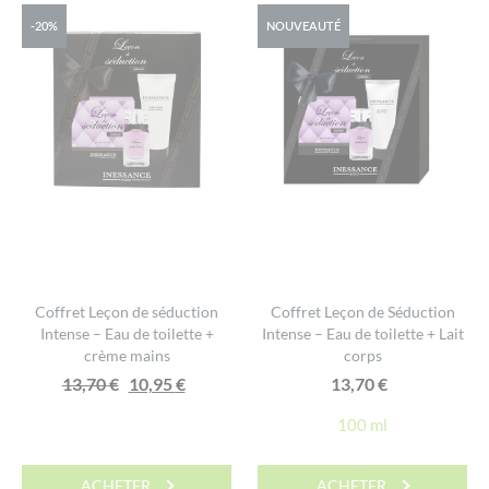
-20%
NOUVEAUTÉ
Coffret Leçon de séduction
Coffret Leçon de Séduction
Intense – Eau de toilette +
Intense – Eau de toilette + Lait
crème mains
corps
Le
Le
13,70
€
10,95
€
13,70
€
prix
prix
100 ml
initial
actuel
était :
est :
ACHETER
ACHETER
13,70 €.
10,95 €.