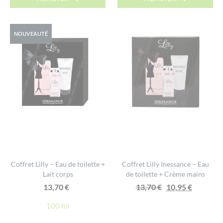
NOUVEAUTÉ
Coffret Lilly – Eau de toilette +
Coffret Lilly Inessance – Eau
Lait corps
de toilette + Crème mains
Le
Le
13,70
€
13,70
€
10,95
€
prix
prix
100 ml
initial
actuel
était :
est :