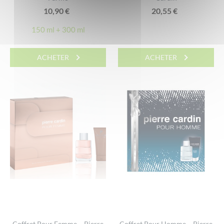
10,90
€
20,55
€
150 ml + 300 ml
ACHETER
ACHETER
Coffret Pour Femme – Pierre
Coffret Pour Homme – Pierre