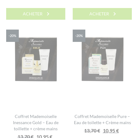
ACHETER
ACHETER
-20%
-20%
Coffret Mademoiselle
Coffret Mademoiselle Pure –
Inessance Gold – Eau de
Eau de toilette + Crème mains
toillette + crème mains
Le
Le
13,70
€
10,95
€
Le
Le
13,70
€
10,95
€
prix
prix