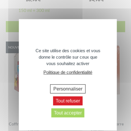
150 ml + 300 ml
ACHETER
ACHETER
NOUVEAUTÉ
Ce site utilise des cookies et vous
donne le contrôle sur ceux que
vous souhaitez activer
Politique de confidentialité
Personnaliser
Tout refuser
Tout accepter
Coffret Pokémon Corine de
Coffret Pour Femme – Pierre
Farme
Cardin