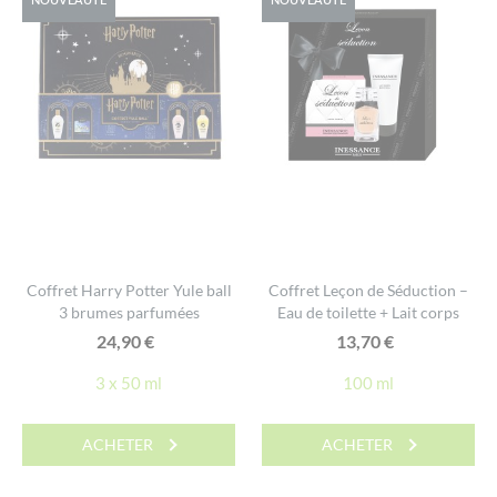
Coffret Harry Potter Yule ball
Coffret Leçon de Séduction –
3 brumes parfumées
Eau de toilette + Lait corps
24,90
€
13,70
€
3 x 50 ml
100 ml
ACHETER
ACHETER