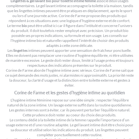
Lingettes & gel lavant bio pour toilette intime femme
associe deux usages
complémentaires. Le gel lavant intime accompagne la toilette à la maison, tandis
que les lingettes intimes peuvent être pratiques en déplacement, après le sport
ou lors d’une journée active. Corine de Farme propose des produits qui
répondent à ces situations avec une logique d’hygiène externe et de confort.
Le terme
bio
peut être utilisé ici car il figure dans l’intitulé et concerne l’univers
du produit. Il doit toutefois rester employé avec précision. Un produit bio
possède ses propres indications, sa formule et son usage. Les conseils sur
l’hygiène intime bio et naturelle
rappellent l’intérêt de choisir des produits
adaptés à cette zone délicate.
Les
lingettes
intimes peuvent apporter une sensation de fraîcheur ponctuelle.
Elles ne doivent pas remplacer une routine d’hygiène équilibrée, ni être utilisées
de manière excessive. Le geste doit rester doux, limité à l’usage prévu et toujours
respectueux des indications présentes sur le produit.
Corine de Farme aborde l’hygiène intime avec sérieux. Corine de Farme sait que
ce sujet demande des mots justes, ni alarmistes ni approximatifs. La priorité reste
la douceur, la clarté d’usage et la distinction entre toilette externe et gestes à
éviter.
Corine de Farme et les gestes d’hygiène intime au quotidien
L’hygiène intime féminine repose sur une idée simple : respecter l’équilibre
naturel de la zone intime. Un lavage externe suffit dans la routine quotidienne.
Les gestes internes sont à éviter, car ils peuvent perturber l’équilibre naturel.
Cette prudence doit rester au coeur du choix des produits.
Le contenu dédié à
la toilette intime de la femme
rappelle l’importance d’un
usage externe et d’une routine adaptée. Le gel lavant intime doit être choisi pour
sa douceur et utilisé selon les indications du produit. Les lingettes peuvent
compléter ponctuellement cette routine.