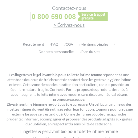
Contactez-nous
> Écrivez-nous
Recrutement
FAQ
CGV
Mentions Légales
Données personnelles
Plan du site
Les lingettes et le
gel lavant bio pour toilette intime femme
répondent à une
attente de douceur, de fraîcheur et de confort dans les gestes d’hygiène intime
externe. Cette zone demande une attention particulière, car elle possède un
équilibre naturel fragile. Corine de Farme propose des produits destinés à
accompagner la toilette intime avec mesure, sans discours médical et sans
promesse excessive.
L’hygiène intime féminine ne doit pas être agressive. Un gel lavant intime ou des
lingettes intimes doivent être utilisés selon leur fonction, toujours pour un usage
externe lorsque cela est indiqué. Corine de Farme adopte une approche
prudente : informer, accompagner et proposer des produits adaptés aux gestes
du quotidien, en respectant la sensibilité de cette zone.
Lingettes & gel lavant bio pour toilette intime femme