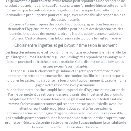
Le
gel lavant bio pour toilette intime femme
peut répondre à une recherche de
produit plus spécifique, lorsque l’on souhaite une formule dédiée à cette zone. Il
ne faut pas le confondre avec un gel douche classique. La toilette intime
demande un produit pensé pour cet usage, avec un vocabulaire responsable et
des gestes mesurés.
Corine de Farme propose des produits qui accompagnent ces besoins sans
dramatiser l’hygiène intime. Le quotidien peut inclure des déplacements, des
journées longues ou des moments où une lingette apporte une sensation de
fraîcheur. C’est pratique, mais le bon sens reste toujours le meilleur repère.
Choisir entre lingettes et gel lavant intime selon le moment
Les
lingettes
intimes et le gel lavant intime n’ont pas exactement le même rôle. Le
gel s’intègre plutôt à la toilette régulière. Les lingettes répondent davantage à un
besoin ponctuel de fraîcheur ou de praticité. Cette distinction aide à éviter les
usages excessifs ou inadaptés.
Les conseils sur
le choix entre gel intime et lingettes
permettent de mieux
comprendre cette complémentarité. Une routine équilibrée ne cherche pas à
multiplier les gestes, mais à utiliser le bon produit au bon moment. La zone intime
gagne à être respectée avec parcimonie.
Sur corinedefarme.sarbec.amphi.beer les produits d’hygiène intime Corine de
Farme permettent de retrouver des gels lavants, des lingettes et des produits
adaptés à différents besoins féminins. Le
gel lavant bio pour toilette intime
femme
s’adresse aux personnes qui recherchent un produit dédié, avec une
attention particulière portée à la douceur et à l’usage externe.
Corine de Farme accompagne l’hygiène intime avec un discours responsable.
Les produits peuvent contribuer à la sensation de fraîcheur et de propreté, sans
promesse médicale. L’essentiel reste de respecter l’usage indiqué, la sensibilité de
la zone intime et l’équilibre naturel du corps.