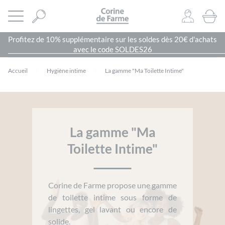
Panneau de gestion des cookies
CORINE DE FARME SITE OFFICIEL
Ouvrir le menu
0
PRODU
Profitez de 10% supplémentaire sur les soldes dès 20€ d'achats
avec le code SOLDES26
Accueil
Hygiène intime
La gamme "Ma Toilette Intime"
La gamme "Ma
Toilette Intime"
Corine de Farme propose une gamme
de toilette intime sous forme de
lingettes, gel lavant ou encore de
solide.