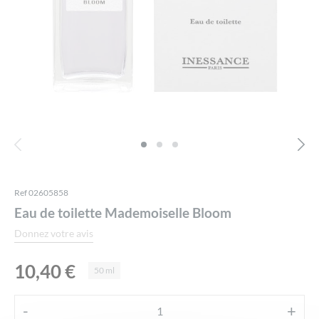
Ref 02605858
Eau de toilette Mademoiselle Bloom
Donnez votre avis
10,40
€
50 ml
Alternative:
-
+
quantité