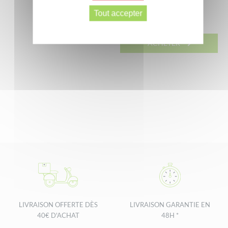
8x 500 ml
prix
prix
initial
actuel
Tout accepter
8x 500 ml
initial
actuel
était :
est :
était :
est :
29,60 €.
23,70 €.
ACHETER
29,60 €.
23,70 €.
LIVRAISON OFFERTE DÈS
LIVRAISON GARANTIE EN
40€ D'ACHAT
48H *