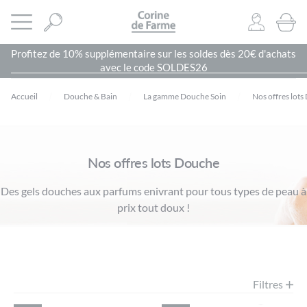
Panneau de gestion des cookies
CORINE DE FARME SITE OFFICIEL
Ouvrir le menu
0
PRODU
Profitez de 10% supplémentaire sur les soldes dès 20€ d'achats
avec le code SOLDES26
Accueil
Douche & Bain
La gamme Douche Soin
Nos offres lot
Nos offres lots Douche
Des gels douches aux parfums enivrant pour tous types de peau à
prix tout doux !
Filtres