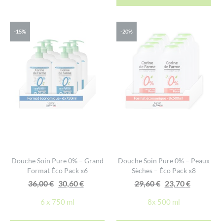
-15%
-20%
Douche Soin Pure 0% – Grand
Douche Soin Pure 0% – Peaux
Format Éco Pack x6
Sèches – Éco Pack x8
Le
Le
Le
Le
36,00
€
30,60
€
29,60
€
23,70
€
prix
prix
prix
prix
6 x 750 ml
8x 500 ml
initial
actuel
initial
actuel
était :
est :
était :
est :