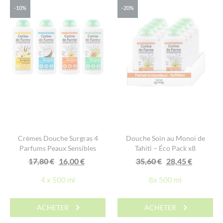
-10%
-20%
Crèmes Douche Surgras 4
Douche Soin au Monoï de
Parfums Peaux Sensibles
Tahiti – Éco Pack x8
Le
Le
Le
Le
17,80
€
16,00
€
35,60
€
28,45
€
prix
prix
prix
prix
4 x 500 ml
8x 500 ml
initial
actuel
initial
actuel
était :
est :
était :
est :
ACHETER
ACHETER
17,80 €.
16,00 €.
35,60 €.
28,45 €.