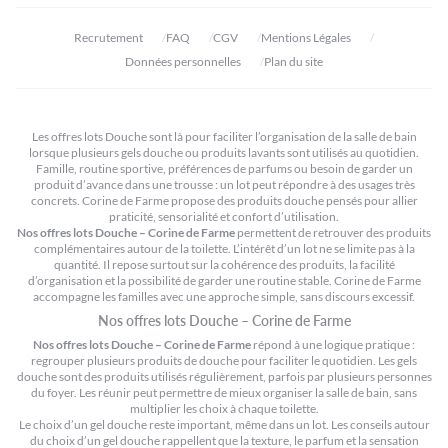
Recrutement
FAQ
CGV
Mentions Légales
Données personnelles
Plan du site
Les offres lots Douche sont là pour faciliter l’organisation de la salle de bain
lorsque plusieurs gels douche ou produits lavants sont utilisés au quotidien.
Famille, routine sportive, préférences de parfums ou besoin de garder un
produit d’avance dans une trousse : un lot peut répondre à des usages très
concrets. Corine de Farme propose des produits douche pensés pour allier
praticité, sensorialité et confort d’utilisation.
Nos offres lots Douche – Corine de Farme
permettent de retrouver des produits
complémentaires autour de la toilette. L’intérêt d’un lot ne se limite pas à la
quantité. Il repose surtout sur la cohérence des produits, la facilité
d’organisation et la possibilité de garder une routine stable. Corine de Farme
accompagne les familles avec une approche simple, sans discours excessif.
Nos offres lots Douche – Corine de Farme
Nos offres lots Douche – Corine de Farme
répond à une logique pratique :
regrouper plusieurs produits de douche pour faciliter le quotidien. Les gels
douche sont des produits utilisés régulièrement, parfois par plusieurs personnes
du foyer. Les réunir peut permettre de mieux organiser la salle de bain, sans
multiplier les choix à chaque toilette.
Le choix d’un gel douche reste important, même dans un lot. Les conseils autour
du
choix d’un gel douche
rappellent que la texture, le parfum et la sensation