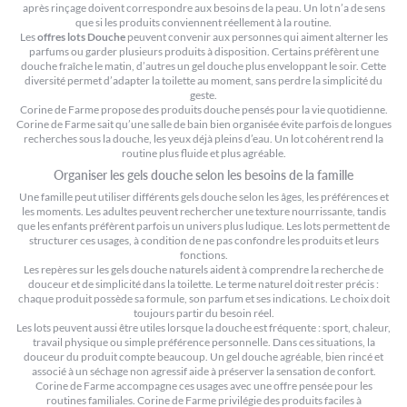
après rinçage doivent correspondre aux besoins de la peau. Un lot n’a de sens
que si les produits conviennent réellement à la routine.
Les
offres lots Douche
peuvent convenir aux personnes qui aiment alterner les
parfums ou garder plusieurs produits à disposition. Certains préfèrent une
douche fraîche le matin, d’autres un gel douche plus enveloppant le soir. Cette
diversité permet d’adapter la toilette au moment, sans perdre la simplicité du
geste.
Corine de Farme propose des produits douche pensés pour la vie quotidienne.
Corine de Farme sait qu’une salle de bain bien organisée évite parfois de longues
recherches sous la douche, les yeux déjà pleins d’eau. Un lot cohérent rend la
routine plus fluide et plus agréable.
Organiser les gels douche selon les besoins de la famille
Une famille peut utiliser différents gels douche selon les âges, les préférences et
les moments. Les adultes peuvent rechercher une texture nourrissante, tandis
que les enfants préfèrent parfois un univers plus ludique. Les lots permettent de
structurer ces usages, à condition de ne pas confondre les produits et leurs
fonctions.
Les repères sur les
gels douche naturels
aident à comprendre la recherche de
douceur et de simplicité dans la toilette. Le terme naturel doit rester précis :
chaque produit possède sa formule, son parfum et ses indications. Le choix doit
toujours partir du besoin réel.
Les lots peuvent aussi être utiles lorsque la douche est fréquente : sport, chaleur,
travail physique ou simple préférence personnelle. Dans ces situations, la
douceur du produit compte beaucoup. Un gel douche agréable, bien rincé et
associé à un séchage non agressif aide à préserver la sensation de confort.
Corine de Farme accompagne ces usages avec une offre pensée pour les
routines familiales. Corine de Farme privilégie des produits faciles à