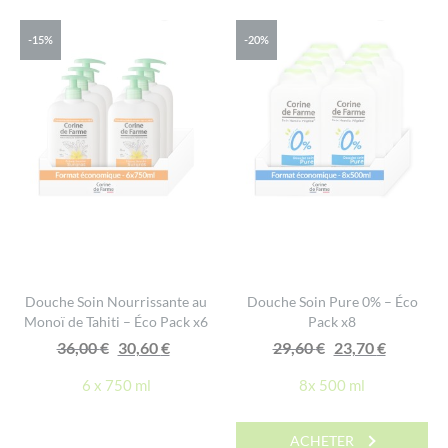
-15%
-20%
Douche Soin Nourrissante au
Douche Soin Pure 0% – Éco
Monoï de Tahiti – Éco Pack x6
Pack x8
Le
Le
Le
Le
36,00
€
30,60
€
29,60
€
23,70
€
prix
prix
prix
prix
6 x 750 ml
8x 500 ml
initial
actuel
initial
actuel
était :
est :
était :
est :
ACHETER
36,00 €.
30,60 €.
29,60 €.
23,70 €.