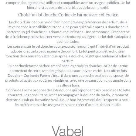
comprendre, agréables à utiliser et compatibles avec un usage quotidien. Un lot
bien choisi apporte de la clarté, pas de la complexité.
Choisir un lot douche Corine de Farme avec cohérence
Le choix d’un lot douche doit tenir compte des préférences de parfum, de la
texture et de la sensibilité cutanée. Une peau qui tiraille après la douche peut
préférer un gel douche plus doux ou nourrissant. Une personne qui recherche
de la fraîcheur peut se tourner vers une texture plus légère. Le lot doit s’adapter à
ces habitudes.
Les conseils sur le
gel douche pour peau sèche
montrent l’intérêt d’un produit
adapté lorsque la peau manque de confort. Le lot peut alors être choisi en
fonction de la sensation attendue après la douche, plutôt que seulement selon le
parfum.
Sur corinedefarme.sarbec.amphi.beer les produits douche Corine de Farme
permettent de retrouver des gels douche aux univers variés.
Nos offres lots
Douche – Corine de Farme
s’inscrit dans une approche pratique : disposer de
produits adaptés aux routines régulières, avec une organisation plus simple dans
la salle de bain.
Corine de Farme propose des lots douche qui répondent aux besoins de toilette
courants. Les produits peuvent accompagner la douche du matin, le moment
détente du soir ou la routine familiale. Le bon lot reste celui qui respecte la peau,
les préférences et les usages réels, sans créer d’accumulation inutile.