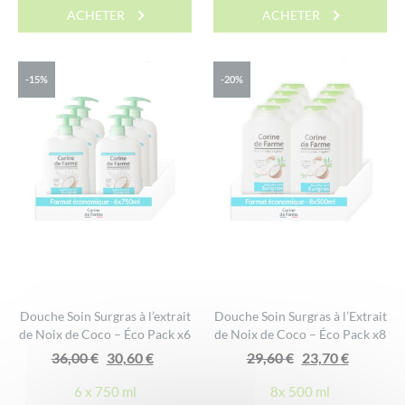
ACHETER
ACHETER
36,00 €.
30,60 €.
29,60 €.
23,70 €.
-15%
-20%
Douche Soin Surgras à l’extrait
Douche Soin Surgras à l’Extrait
de Noix de Coco – Éco Pack x6
de Noix de Coco – Éco Pack x8
Le
Le
Le
Le
36,00
€
30,60
€
29,60
€
23,70
€
prix
prix
prix
prix
6 x 750 ml
8x 500 ml
initial
actuel
initial
actuel