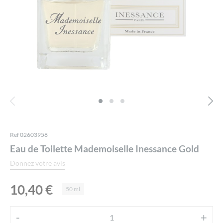
Ref 02603958
Eau de Toilette Mademoiselle Inessance Gold
Donnez votre avis
10,40
€
50 ml
Alternative:
-
+
quantité