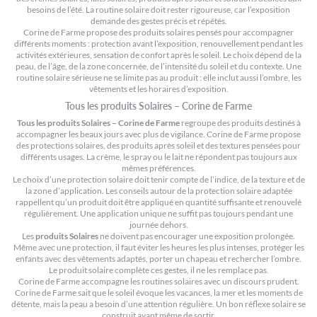
besoins de l’été. La routine solaire doit rester rigoureuse, car l’exposition
demande des gestes précis et répétés.
Corine de Farme propose des produits solaires pensés pour accompagner
différents moments : protection avant l’exposition, renouvellement pendant les
activités extérieures, sensation de confort après le soleil. Le choix dépend de la
peau, de l’âge, de la zone concernée, de l’intensité du soleil et du contexte. Une
routine solaire sérieuse ne se limite pas au produit : elle inclut aussi l’ombre, les
vêtements et les horaires d’exposition.
Tous les produits Solaires – Corine de Farme
Tous les produits Solaires – Corine de Farme
regroupe des produits destinés à
accompagner les beaux jours avec plus de vigilance. Corine de Farme propose
des protections solaires, des produits après soleil et des textures pensées pour
différents usages. La crème, le spray ou le lait ne répondent pas toujours aux
mêmes préférences.
Le choix d’une protection solaire doit tenir compte de l’indice, de la texture et de
la zone d’application. Les conseils autour de
la protection solaire adaptée
rappellent qu’un produit doit être appliqué en quantité suffisante et renouvelé
régulièrement. Une application unique ne suffit pas toujours pendant une
journée dehors.
Les
produits Solaires
ne doivent pas encourager une exposition prolongée.
Même avec une protection, il faut éviter les heures les plus intenses, protéger les
enfants avec des vêtements adaptés, porter un chapeau et rechercher l’ombre.
Le produit solaire complète ces gestes, il ne les remplace pas.
Corine de Farme accompagne les routines solaires avec un discours prudent.
Corine de Farme sait que le soleil évoque les vacances, la mer et les moments de
détente, mais la peau a besoin d’une attention régulière. Un bon réflexe solaire se
construit avant même de sortir.