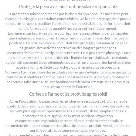
Protéger la peau avec une routine solaire responsable
La protection solaire commence par le choix du bon produit. Une crème peut
convenir au visage ou à certaines zones ciblées. Un lait peut être apprécié pour le
corps. Un spray peut faciliter l’application selon les habitudes. Le format ne doit
jamais faire oublier la quantité nécessaire et le renouvellement.
Les repères sur
la crème solaire pour bronzer et se protéger
aident à rappeler
une évidence parfois oubliée : bronzer ne doit pas se faire au détriment de la
prudence. La peau exposée au soleil doit être protégée, notamment lors des
baignades, des activités sportives ou des longues promenades.
Les enfants demandent une vigilance renforcée. Leur peau reste plus fragile face
au soleil, et l’exposition directe doit être limitée. Les produits solaires enfants
doivent être associés à des vêtements couvrants, un chapeau, des lunettes et des
pauses à l’ombre. Cette approche globale reste la plus responsable.
Corine de Farme propose des produits solaires qui s’intègrent dans ces gestes. La
routine peut sembler répétitive, mais elle est nécessaire. Appliquer, renouveler,
se couvrir, faire une pause : ces habitudes deviennent vite naturelles lorsque la
peau est au centre de l’attention.
Corine de Farme et les produits après soleil
Après l’exposition, la peau peut rechercher une sensation de fraîcheur et de
confort. Les produits après soleil accompagnent ce moment, avec des textures
souvent plus légères ou apaisantes dans le ressenti. Ils ne remplacent pas la
protection solaire appliquée avant et pendant l’exposition.
Les contenus sur
les produits après soleil
et
le lait de protection solaire
permettent de mieux comprendre la place de chaque produit. Avant, pendant et
après le soleil, les besoins ne sont pas identiques.
Sur corinedefarme.sarbec.amphi.beer les produits solaires Corine de Farme