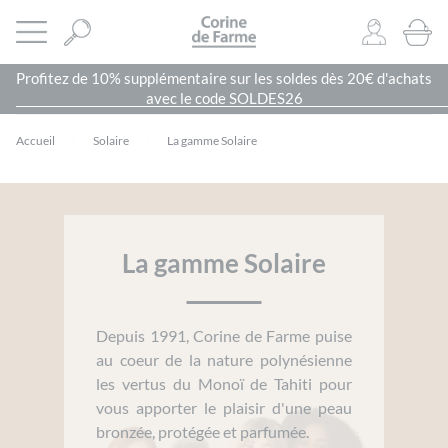
Panneau de gestion des cookies
CORINE DE FARME SITE OFFICIEL
Ouvrir le menu
0
PRODU
Profitez de 10% supplémentaire sur les soldes dès 20€ d'achats
avec le code SOLDES26
Accueil
Solaire
La gamme Solaire
La gamme Solaire
Depuis 1991, Corine de Farme puise
au coeur de la nature polynésienne
les vertus du Monoï de Tahiti pour
vous apporter le plaisir d'une peau
bronzée, protégée et parfumée.