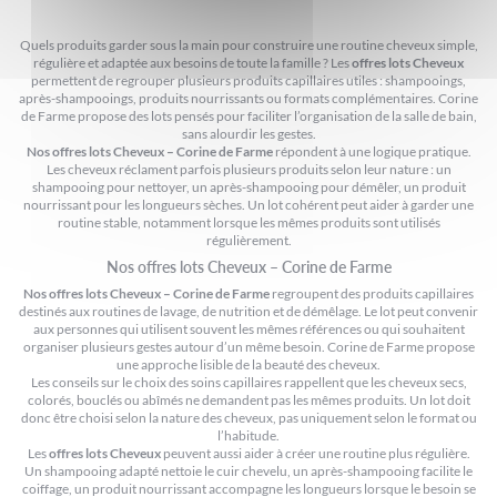
Quels produits garder sous la main pour construire une routine cheveux simple,
régulière et adaptée aux besoins de toute la famille ? Les
offres lots Cheveux
permettent de regrouper plusieurs produits capillaires utiles : shampooings,
après-shampooings, produits nourrissants ou formats complémentaires. Corine
de Farme propose des lots pensés pour faciliter l’organisation de la salle de bain,
sans alourdir les gestes.
Nos offres lots Cheveux – Corine de Farme
répondent à une logique pratique.
Les cheveux réclament parfois plusieurs produits selon leur nature : un
shampooing pour nettoyer, un après-shampooing pour démêler, un produit
nourrissant pour les longueurs sèches. Un lot cohérent peut aider à garder une
routine stable, notamment lorsque les mêmes produits sont utilisés
régulièrement.
Nos offres lots Cheveux – Corine de Farme
Nos offres lots Cheveux – Corine de Farme
regroupent des produits capillaires
destinés aux routines de lavage, de nutrition et de démêlage. Le lot peut convenir
aux personnes qui utilisent souvent les mêmes références ou qui souhaitent
organiser plusieurs gestes autour d’un même besoin. Corine de Farme propose
une approche lisible de la beauté des cheveux.
Les conseils sur
le choix des soins capillaires
rappellent que les cheveux secs,
colorés, bouclés ou abîmés ne demandent pas les mêmes produits. Un lot doit
donc être choisi selon la nature des cheveux, pas uniquement selon le format ou
l’habitude.
Les
offres lots Cheveux
peuvent aussi aider à créer une routine plus régulière.
Un shampooing adapté nettoie le cuir chevelu, un après-shampooing facilite le
coiffage, un produit nourrissant accompagne les longueurs lorsque le besoin se