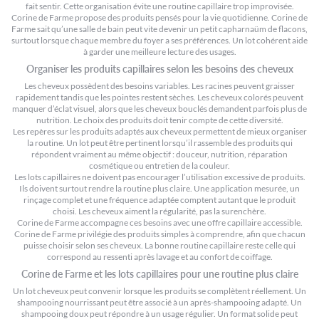
fait sentir. Cette organisation évite une routine capillaire trop improvisée.
Corine de Farme propose des produits pensés pour la vie quotidienne. Corine de
Farme sait qu’une salle de bain peut vite devenir un petit capharnaüm de flacons,
surtout lorsque chaque membre du foyer a ses préférences. Un lot cohérent aide
à garder une meilleure lecture des usages.
Organiser les produits capillaires selon les besoins des cheveux
Les cheveux possèdent des besoins variables. Les racines peuvent graisser
rapidement tandis que les pointes restent sèches. Les cheveux colorés peuvent
manquer d’éclat visuel, alors que les cheveux bouclés demandent parfois plus de
nutrition. Le choix des produits doit tenir compte de cette diversité.
Les repères sur
les produits adaptés aux cheveux
permettent de mieux organiser
la routine. Un lot peut être pertinent lorsqu’il rassemble des produits qui
répondent vraiment au même objectif : douceur, nutrition, réparation
cosmétique ou entretien de la couleur.
Les lots capillaires ne doivent pas encourager l’utilisation excessive de produits.
Ils doivent surtout rendre la routine plus claire. Une application mesurée, un
rinçage complet et une fréquence adaptée comptent autant que le produit
choisi. Les cheveux aiment la régularité, pas la surenchère.
Corine de Farme accompagne ces besoins avec une offre capillaire accessible.
Corine de Farme privilégie des produits simples à comprendre, afin que chacun
puisse choisir selon ses cheveux. La bonne routine capillaire reste celle qui
correspond au ressenti après lavage et au confort de coiffage.
Corine de Farme et les lots capillaires pour une routine plus claire
Un lot cheveux peut convenir lorsque les produits se complètent réellement. Un
shampooing nourrissant peut être associé à un après-shampooing adapté. Un
shampooing doux peut répondre à un usage régulier. Un format solide peut