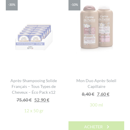
-30%
-10%
Après-Shampooing Solide
Mon Duo Après-Soleil
Français – Tous Types de
Capillaire
Cheveux – Éco Pack x12
Le
Le
8,40
€
7,60
€
Le
Le
75,60
€
52,90
€
prix
prix
300 ml
prix
prix
initial
actuel
12 x 50 gr
initial
actuel
était :
est :
était :
est :
8,40 €.
7,60 €.
ACHETER
75,60 €.
52,90 €.