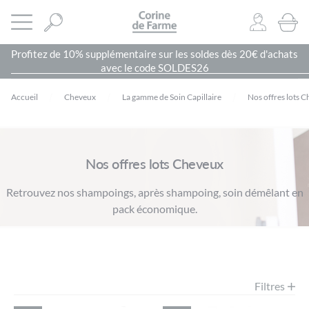
Panneau de gestion des cookies
CORINE DE FARME SITE OFFICIEL
Ouvrir le menu
0
PRODU
Profitez de 10% supplémentaire sur les soldes dès 20€ d'achats
avec le code SOLDES26
Accueil
Cheveux
La gamme de Soin Capillaire
Nos offres lots 
Nos offres lots Cheveux
Retrouvez nos shampoings, après shampoing, soin démêlant en
pack économique.
Filtres