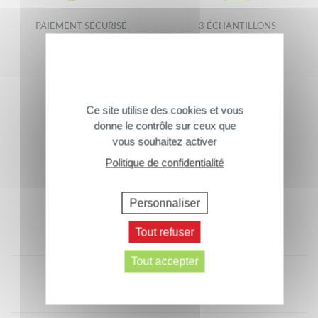
PAIEMENT SÉCURISÉ
3 ÉCHANTILLONS
OFFERTS *
Footer
Abonnez-vous à notre newsletter
Ce site utilise des cookies et vous
> Inscrivez-vous
donne le contrôle sur ceux que
vous souhaitez activer
Suivez-nous
Politique de confidentialité
Contactez-nous
Personnaliser
> Écrivez-nous
Tout refuser
Tout accepter
Recrutement
FAQ
CGV
Mentions Légales
Données personnelles
Plan du site