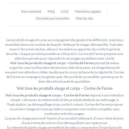
Recrutement
FAQ
CGV
Mentions Légales
Données personnelles
Plan du site
Les produits visage et corps accompagnent des gestes très différents, mais tous
essentiels dans une routine de beauté. Nettoyer le visage, démaquiller, hydrater,
nourrir les zones sèches, adoucir les mains ou apporter du confort après la
douche : chaque produit possède un rôle précis. Corine de Farme propose une
sélection pensée pour répondre à ces usages quotidiens avec clarté.
Voir tous les produits visage et corps – Corine de Farme
permet de mieux
organiser une routine selon les besoins réels de la peau. Le visage demande
souvent une attention ciblée, tandis que le corps réclame de la régularité. Corine
de Farme accompagne ces gestes avec des produits accessibles, pensés pour le
bien-être et la beauté du quotidien.
Voir tous les produits visage et corps – Corine de Farme
Voir tous les produits visage et corps – Corine de Farme
répond à une intention
simple : retrouver au même endroit des produits destinés au nettoyage, à
l’hydratation, au démaquillage et au confort cutané. Corine de Farme propose
un univers visage et corps qui aide à composer une routine complète, sans
confusion entre les usages.
La peau du visage peut avoir besoin d’un produit nettoyant, d’une crème de jour,
d’une crème de nuit ou d’un démaquillant. Les repères sur
la crème hydratante visage
permettent de mieux comprendre l’importance de