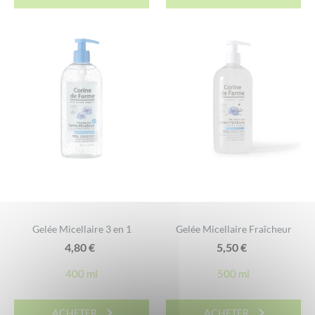
Gelée Micellaire 3 en 1
Gelée Micellaire Fraîcheur
4,80
€
5,50
€
400 ml
500 ml
ACHETER
ACHETER