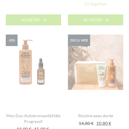
25 lingettes
ACHETER
ACHETER
-20%
EXCLU WEB
Mon Duo Autobronzant&Hâle
Routine peau dorée
Progressif
Le
Le
14,80
€
10,80
€
Le
Le
18,90
€
15,00
€