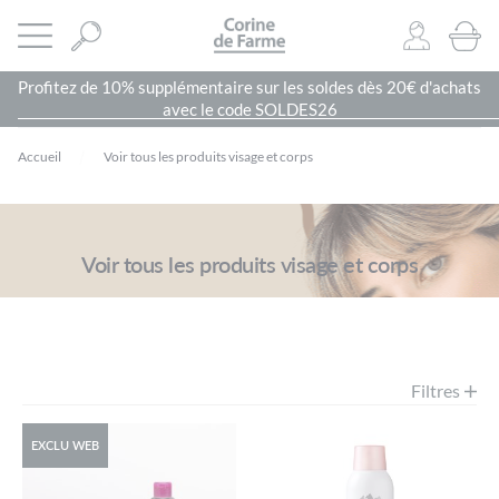
Panneau de gestion des cookies
CORINE DE FARME SITE OFFICIEL
Ouvrir le menu
0
PRODU
Profitez de 10% supplémentaire sur les soldes dès 20€ d'achats
avec le code SOLDES26
Accueil
Voir tous les produits visage et corps
Voir tous les produits visage et corps
Filtres
EXCLU WEB