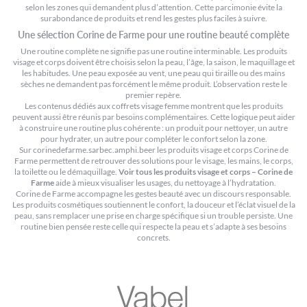
selon les zones qui demandent plus d’attention. Cette parcimonie évite la
surabondance de produits et rend les gestes plus faciles à suivre.
Une sélection Corine de Farme pour une routine beauté complète
Une routine complète ne signifie pas une routine interminable. Les produits
visage et corps doivent être choisis selon la peau, l’âge, la saison, le maquillage et
les habitudes. Une peau exposée au vent, une peau qui tiraille ou des mains
sèches ne demandent pas forcément le même produit. L’observation reste le
premier repère.
Les contenus dédiés aux
coffrets visage femme
montrent que les produits
peuvent aussi être réunis par besoins complémentaires. Cette logique peut aider
à construire une routine plus cohérente : un produit pour nettoyer, un autre
pour hydrater, un autre pour compléter le confort selon la zone.
Sur corinedefarme.sarbec.amphi.beer les produits visage et corps Corine de
Farme permettent de retrouver des solutions pour le visage, les mains, le corps,
la toilette ou le démaquillage.
Voir tous les produits visage et corps – Corine de
Farme
aide à mieux visualiser les usages, du nettoyage à l’hydratation.
Corine de Farme accompagne les gestes beauté avec un discours responsable.
Les produits cosmétiques soutiennent le confort, la douceur et l’éclat visuel de la
peau, sans remplacer une prise en charge spécifique si un trouble persiste. Une
routine bien pensée reste celle qui respecte la peau et s’adapte à ses besoins
concrets.