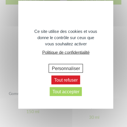
NOUVEAUTÉ
Ce site utilise des cookies et vous
donne le contrôle sur ceux que
vous souhaitez activer
Politique de confidentialité
Personnaliser
Tout refuser
Tout accepter
Gommage corps à l’amande
Gouttes de soleil
autobronzantes
4,80
€
12,90
€
150 ml
30 ml