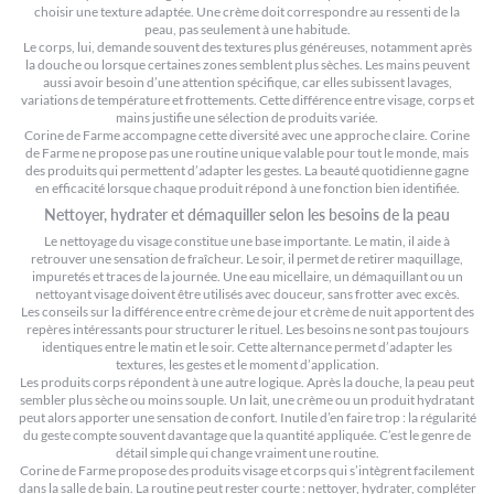
choisir une texture adaptée. Une crème doit correspondre au ressenti de la
peau, pas seulement à une habitude.
Le corps, lui, demande souvent des textures plus généreuses, notamment après
la douche ou lorsque certaines zones semblent plus sèches. Les mains peuvent
aussi avoir besoin d’une attention spécifique, car elles subissent lavages,
variations de température et frottements. Cette différence entre visage, corps et
mains justifie une sélection de produits variée.
Corine de Farme accompagne cette diversité avec une approche claire. Corine
de Farme ne propose pas une routine unique valable pour tout le monde, mais
des produits qui permettent d’adapter les gestes. La beauté quotidienne gagne
en efficacité lorsque chaque produit répond à une fonction bien identifiée.
Nettoyer, hydrater et démaquiller selon les besoins de la peau
Le nettoyage du visage constitue une base importante. Le matin, il aide à
retrouver une sensation de fraîcheur. Le soir, il permet de retirer maquillage,
impuretés et traces de la journée. Une eau micellaire, un démaquillant ou un
nettoyant visage doivent être utilisés avec douceur, sans frotter avec excès.
Les conseils sur la
différence entre crème de jour et crème de nuit
apportent des
repères intéressants pour structurer le rituel. Les besoins ne sont pas toujours
identiques entre le matin et le soir. Cette alternance permet d’adapter les
textures, les gestes et le moment d’application.
Les produits corps répondent à une autre logique. Après la douche, la peau peut
sembler plus sèche ou moins souple. Un lait, une crème ou un produit hydratant
peut alors apporter une sensation de confort. Inutile d’en faire trop : la régularité
du geste compte souvent davantage que la quantité appliquée. C’est le genre de
détail simple qui change vraiment une routine.
Corine de Farme propose des produits visage et corps qui s’intègrent facilement
dans la salle de bain. La routine peut rester courte : nettoyer, hydrater, compléter