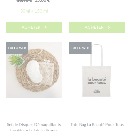
prix
prix
prix
prix
initial
actuel
30ml + 150 ml
initial
actuel
était :
est :
était :
est :
14,80 €.
10,80 €.
ACHETER
ACHETER
18,90 €.
15,00 €.
EXCLU WEB
EXCLU WEB
Set de Disques Démaquillants
Tote Bag La Beauté Pour Tous
Lavables – Lot de 5 disques