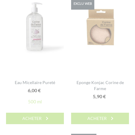
EXCLU WEB
Eau Micellaire Pureté
Eponge Konjac Corine de
Farme
6,00
€
5,90
€
500 ml
ACHETER
ACHETER