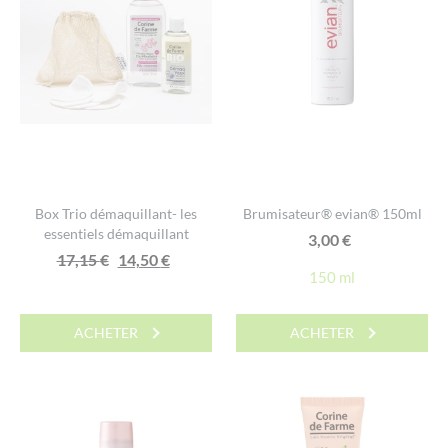
Box Trio démaquillant- les
Brumisateur® evian® 150ml
essentiels démaquillant
3,00
€
Le
Le
17,15
€
14,50
€
150 ml
prix
prix
initial
actuel
était :
est :
ACHETER
ACHETER
17,15 €.
14,50 €.