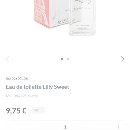
Ref 02605158
Eau de toilette Lilly Sweet
Donnez votre avis
9,75
€
50 ml
Alternative:
-
+
quantité