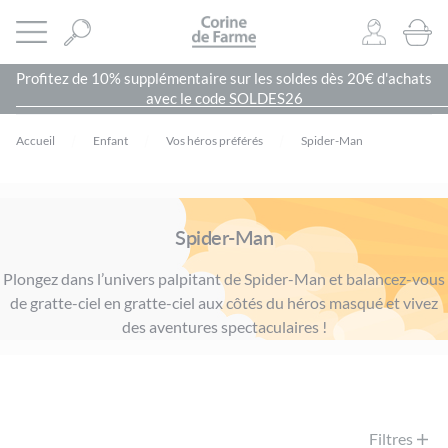
Panneau de gestion des cookies
CORINE DE FARME SITE OFFICIEL
Ouvrir le menu
0
PRODU
Profitez de 10% supplémentaire sur les soldes dès 20€ d'achats
avec le code SOLDES26
Accueil
Enfant
Vos héros préférés
Spider-Man
Spider-Man
Plongez dans l’univers palpitant de Spider-Man et balancez-vous
de gratte-ciel en gratte-ciel aux côtés du héros masqué et vivez
des aventures spectaculaires !
Filtres