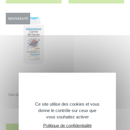
NOUVEAUTÉ
Gel douche 2en1 Spiderman
4,05
€
Ce site utilise des cookies et vous
donne le contrôle sur ceux que
500 ml
vous souhaitez activer
Politique de confidentialité
ACHETER