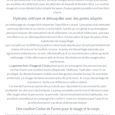
accessibles et cohérents avec les attentes de beauté et de bien-être. La routine
visage et corps devient plus simple lorsque chaque geste possède une fonction
claire.
Hydrater, nettoyer et démaquiller avec des gestes adaptés
Le nettoyage du visage doit respecter l’équilibre cutané. Une peau mal nettoyée
peut paraître terne ou moins confortable, tandis qu’un geste trop énergique
peut provoquer des sensations de tiraillement. Un produit nettoyant, une eau
micellaire ou un démaquillant doivent être choisis selon le type de peau et les
habitudes de maquillage.
Les conseils sur la
différence entre crème hydratante jour et nuit
permettent de
mieux structurer la routine. Le jour, la peau est davantage exposée aux
agressions extérieures. Le soir, elle bénéficie d’un moment plus calme après le
nettoyage. Cette alternance aide à choisir des textures et des usages plus
pertinents.
La
gamme Soin Visage et Corps
peut aussi accompagner les personnes qui
recherchent une routine moins dispersée. Nettoyer, hydrater, nourrir et
protéger du dessèchement visible sont des gestes simples lorsqu’ils sont bien
ordonnés. Le visage réclame souvent plus de précision, le corps davantage de
constance. Voilà une différence utile à retenir.
Corine de Farme propose des produits qui répondent à ces moments sans
multiplier les discours techniques. La peau possède une forme d’idiosyncrasie :
elle réagit selon la personne, la période, l’environnement et les habitudes. Un
produit cosmétique accompagne le confort, mais ne remplace pas l’avis d’un
professionnel en cas de problème persistant.
Une routine Corine de Farme pour le visage et le corps
Une routine visage et corps efficace commence par l’observation. Une peau qui