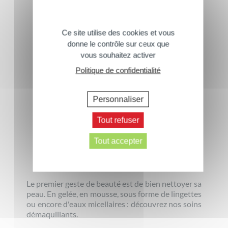
Ce site utilise des cookies et vous
donne le contrôle sur ceux que
vous souhaitez activer
Politique de confidentialité
Personnaliser
Tout refuser
Tout accepter
Toilette Visage
Le premier geste de beauté est de bien nettoyer sa
peau. En gelée, en mousse, sous forme de lingettes
ou encore d'eaux micellaires : découvrez nos soins
démaquillants.