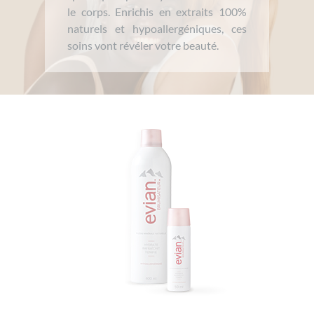
le corps. Enrichis en extraits 100%
naturels et hypoallergéniques, ces
soins vont révéler votre beauté.