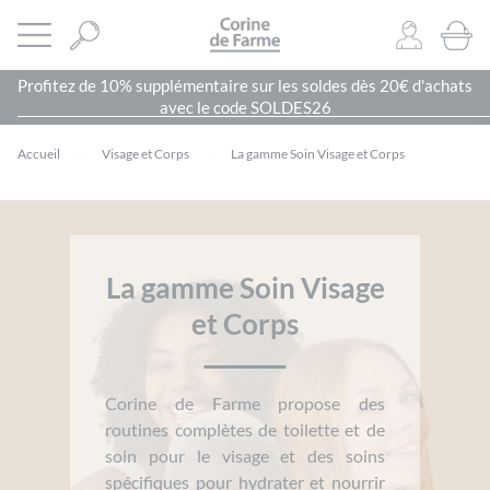
Panneau de gestion des cookies
CORINE DE FARME SITE OFFICIEL
Ouvrir le menu
0
PRODU
Profitez de 10% supplémentaire sur les soldes dès 20€ d'achats
avec le code SOLDES26
Accueil
Visage et Corps
La gamme Soin Visage et Corps
La gamme Soin Visage
et Corps
Corine de Farme propose des
routines complètes de toilette et de
soin pour le visage et des soins
spécifiques pour hydrater et nourrir