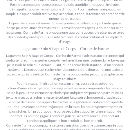
Farme accompagne les gestes essentiels du quotidien : nettoyer, hydrater,
démaquiller, apaiser les sensations d’inconfort ou maintenir une peau plus
souple. Chaque produit trouve sa place selon la zone, la texture recherchée et le
moment d’utilisation.
La peau du visage est souvent plus exposée que celle du corps, tandis que le
corps peut réclamer des textures plus enveloppantes après la douche ou selon
les saisons. Corine de Farme propose une approche accessible et sérieuse, avec
des produits pensés pour la beauté familiale, le confort cutané et la simplicité
d’usage.
La gamme Soin Visage et Corps – Corine de Farme
La gamme Soin Visage et Corps – Corine de Farme
s’adresse aux personnes qui
souhaitent réunir des gestes complémentaires dans une routine claire. Le visage
peut avoir besoin d’un démaquillant, d’une crème hydratante ou d’un produit
nettoyant. Le corps peut rechercher du confort, de la douceur et une texture
agréable après la toilette. Corine de Farme propose des produits adaptés à ces
usages distincts.
Pour le visage, l’hydratation reste un pilier. Les repères autour du
choix d’une crème hydratante visage
aident à mieux comprendre les besoins
selon la peau. Une crème ne se choisit pas uniquement pour son parfum ou sa
texture, mais aussi selon le ressenti cutané, la saison et le moment d’application.
Le corps demande une approche parfois plus généreuse, notamment après la
douche. Les zones comme les jambes, les bras ou les coudes peuvent sembler
plus sèches. Un produit pour le corps peut alors apporter une sensation de
confort. La routine gagne à rester régulière, sans être lourde. L’important
consiste à appliquer le bon produit au bon endroit.
Corine de Farme accompagne cette organisation avec une gamme pensée pour
la vie quotidienne. Corine de Farme privilégie des produits compréhensibles,