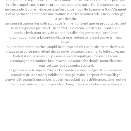
tiraille n’appelle pas le même produit qu’une peau qui brille. Des jambes sèches
ne demandent pas le même geste qu’un visage maquillé. La
gamme Soin Visage et
Corps
permet de composer une routine selon les besoins réels, sans surcharger
la salle de bain.
Les conseils autour des
coffrets visage femme
montrent que les produits peuvent
aussi s’organiser par rituel. Un coffret, une crème, un démaquillant ou un
produit hydratant peuvent aider à installer des gestes réguliers. Cette
organisation facilite la continuité, car une routine visible est souvent mieux
suivie.
Sur corinedefarme.sarbec.amphi.beer les produits Corine de Farme dédiés au
visage et au corps permettent de retrouver plusieurs besoins : toilette du visage,
hydratation, soins du corps, mains ou démaquillage. Corine de Farme
accompagne les routines beauté avec une approche simple, naturelle dans
l’esprit et attentive au confort cutané.
La
gamme Soin Visage et Corps – Corine de Farme
s’intègre dans une vision
complète de la beauté quotidienne. Visage, mains, corps et démaquillage
peuvent être pensés ensemble, tout en respectant leurs différences. Une routine
bien construite ne cherche pas à tout faire, mais à répondre avec justesse à
chaque besoin.