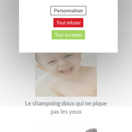
Ces conseils peuvent aussi vous
intéresser
Personnaliser
Tout refuser
Tout accepter
Le shampoing doux qui ne pique
pas les yeux