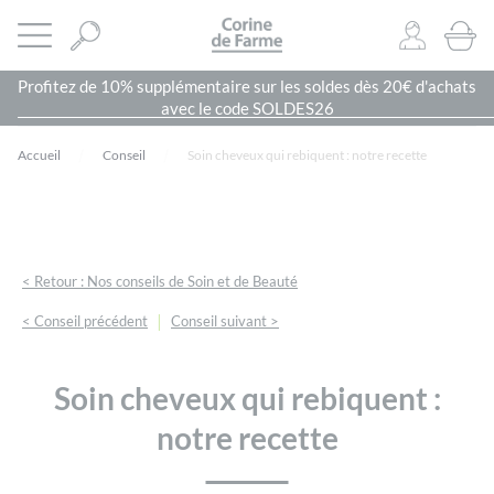
Panneau de gestion des cookies
CORINE DE FARME SITE OFFICIEL
Ouvrir le menu
0
PRODU
Profitez de 10% supplémentaire sur les soldes dès 20€ d'achats
avec le code SOLDES26
Accueil
Conseil
Soin cheveux qui rebiquent : notre recette
< Retour : Nos conseils de Soin et de Beauté
|
< Conseil précédent
Conseil suivant >
Soin cheveux qui rebiquent :
notre recette