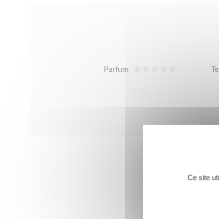
Avis
Parfum
Te
Ce site u