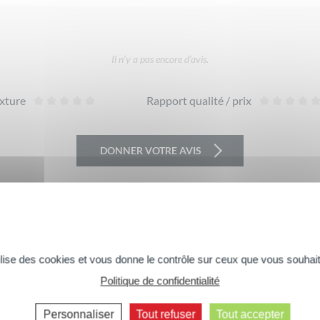
Il n’y a pas encore d’avis.
xture
Rapport qualité / prix
DONNER VOTRE AVIS
tilise des cookies et vous donne le contrôle sur ceux que vous souhait
Vous aimerez peut-être aussi...
Politique de confidentialité
Commentaires suivants >>
Personnaliser
Tout refuser
Tout accepter