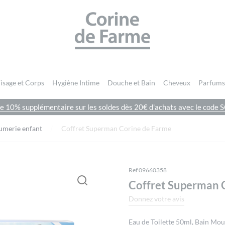
CORINE DE FARME SITE OFFICIEL
isage et Corps
Hygiène Intime
Douche et Bain
Cheveux
Parfums
de 10% supplémentaire sur les soldes dès 20€ d'achats avec le cod
Vous devez être
connecté
pour publier un avis.
umerie enfant
Coffret Superman Corine de Farme
Ref 09660358
Coffret Superman 
Donnez votre avis
Eau de Toilette 50ml, Bain Mou