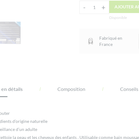
Alternative:
-
+
AJOUTER A
quantité
de
Disponible
Coffret
Superman
Fabriqué en
Corine
France
de
Farme
en détails
Composition
Conseils
gouter
ts d’origine naturelle
veillance d’un adulte
ettoie la peau et les cheveux des enfants . Utilisable comme bain moussant