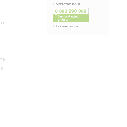
Contactez-nous
aire
> Écrivez-nous
rme
is