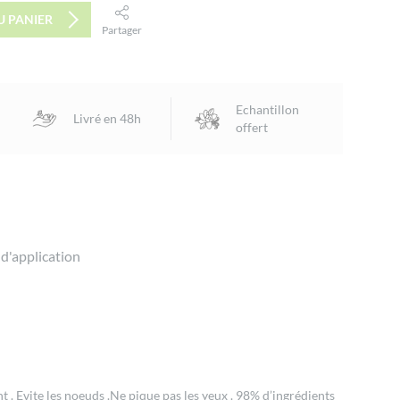
U PANIER
Partager
facebook
twitter
email
Echantillon
Livré en 48h
offert
 d'application
 . Evite les noeuds .Ne pique pas les yeux . 98% d’ingrédients