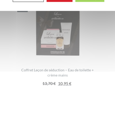
-20%
Coffret Leçon de séduction – Eau de toilette +
crème mains
Le
Le
13,70
€
10,95
€
prix
prix
initial
actuel
était :
est :
13,70 €.
10,95 €.