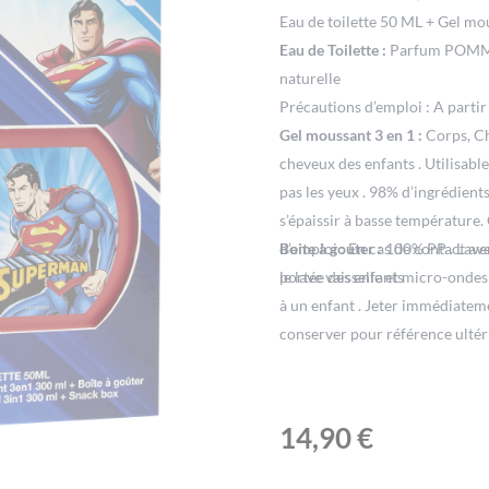
Eau de toilette 50 ML + Gel mo
Eau de Toilette :
Parfum POMME
naturelle
Précautions d’emploi : A partir 
Gel moussant 3 en 1 :
Corps, Che
cheveux des enfants . Utilisab
pas les yeux . 98% d’ingrédients
s’épaissir à basse température. 
d’emploi : En cas de contact av
Boite à gouter :
100% PP . Laver
portée des enfants
le lave vaisselle et micro-ondes
à un enfant . Jeter immédiateme
conserver pour référence ultér
14,90
€