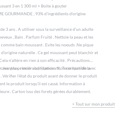
ussant 3 en 1 300 ml + Boite à gouter
 GOURMANDE , 93% d’ingrédients d’origine
de 3 ans . A utiliser sous la surveillance d’un adulte
veux , Bain . Parfum Fruité . Nettoie la peau et les
le comme bain moussant . Evite les noeuds .Ne pique
 d’origine naturelle . Ce gel moussant peut blanchir et
Cela n’altère en rien à son efficacité . Précautions
ec les yeux, rincer abondamment . Tenir hors de la
 avant la première utilisation . Non compatible avec
 . Vérifier l’état du produit avant de donner le produit
nt le produit lorsqu’il est cassé. Information à
ieure . Carton issu des forets gérées durablement.
>
Tout sur mon produit