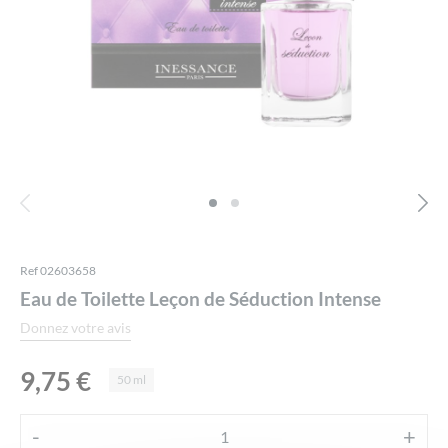
Ref 02603658
Eau de Toilette Leçon de Séduction Intense
Donnez votre avis
9,75
€
50 ml
Alternative:
-
+
quantité