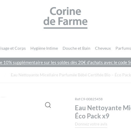
CORINE DE FARME SITE OFFICIEL
isage et Corps
Hygiène Intime
Douche et Bain
Cheveux
Parfums
de 10% supplémentaire sur les soldes dès 20€ d'achats avec le cod
Vous devez être
connecté
pour publier un avis.
Eau Nettoyante Micellaire Parfumée Bébé Certifiée Bio – Éco Pack
Ref C9-00825458
Eau Nettoyante Mic
Éco Pack x9
Donnez votre avis