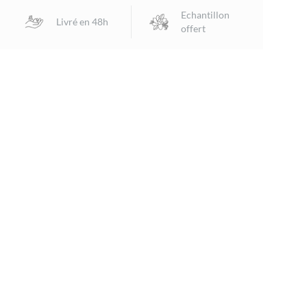
Echantillon
Livré en 48h
offert