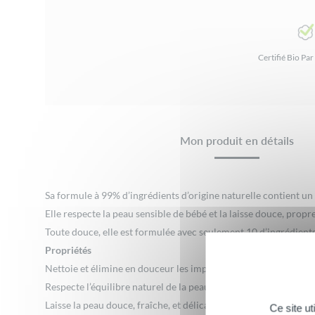
Certifié Bio P
Mon produit en détails
Sa formule à 99% d’ingrédients d’origine naturelle contient un e
Elle respecte la peau sensible de bébé et la laisse douce, prop
Toute douce, elle est formulée avec seulement 10 d’ingrédients 
Propriétés
Nettoie et élimine en douceur les impuretés du visage, du corp
Respecte l’équilibre naturel de la peau
Laisse la peau douce, fraîche, et délicatement parfumée
Ce site u