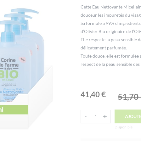
Cette Eau Nettoyante Micellair
douceur les impuretés du visage
Sa formule à 99% d’ingrédients d
d’Olivier Bio originaire de l’Ol
Elle respecte la peau sensible d
délicatement parfumée.
Toute douce, elle est formulée 
respect de la peau sensible des 
Le
Le
41,40
€
51,70
prix
prix
initial
actuel
-
-
+
+
AJOUTE
quantité
était :
est :
Alternative:
de
Disponible
51,70 €.
41,40 €.
Eau