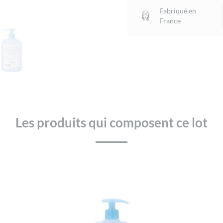
Nettoyante
Fabriqué en
Micellaire
France
Parfumée
Bébé
Certifiée
Bio
-
Éco
Pack
x9
Les produits qui composent ce lot