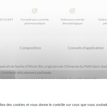
ar ECOCERT
Formulé sous contrôle
Testé sous contrôle
Testé s
pharmaceutique
dermatologique
péd
Composition
Conseils d'application
xtrait de feuille d’Olivier Bio originaire de l’Oliveraie du Petit Saint-Jea
re, fraîche et délicatement parfumée.
pour le plus grand respect de la peau sensible des petits et grands !
s et du siège de bébé
tilise des cookies et vous donne le contrôle sur ceux que vous souhait