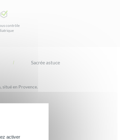
ous contrôle
iatrique
Sacrée astuce
n, situé en Provence.
ez activer