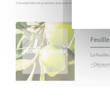
Convient dès les premiers jours de la vie
Feuille
FEUILLE D'OLIVIER
La Feuille 
> Découvr