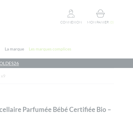
CONNEXION
MON PANIER
(
0
)
La marque
Les marques complices
e SOLDES26
 x9
ellaire Parfumée Bébé Certifiée Bio –