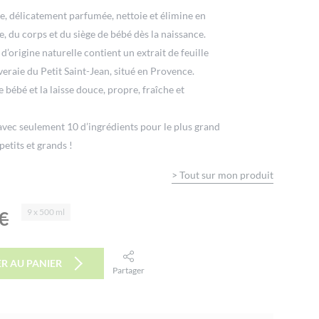
e, délicatement parfumée, nettoie et élimine en
, du corps et du siège de bébé dès la naissance.
’origine naturelle contient un extrait de feuille
iveraie du Petit Saint-Jean, situé en Provence.
e bébé et la laisse douce, propre, fraîche et
avec seulement 10 d’ingrédients pour le plus grand
petits et grands !
>
Tout sur mon produit
9 x 500 ml
€
R AU PANIER
Partager
facebook
twitter
email