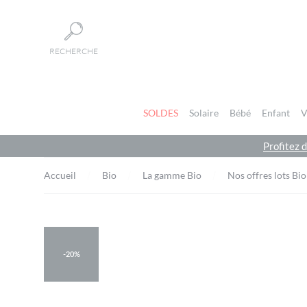
Panneau de gestion des cookies
RECHERCHE
SOLDES
Solaire
Bébé
Enfant
V
Profitez 
Accueil
Bio
La gamme Bio
Nos offres lots Bio
-20%