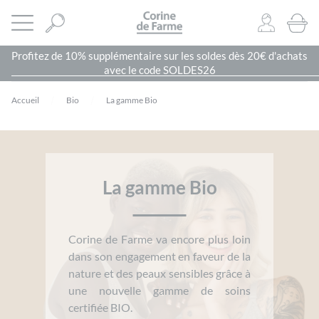
Panneau de gestion des cookies
CORINE DE FARME SITE OFFICIEL
Ouvrir le menu
0
PRODU
Profitez de 10% supplémentaire sur les soldes dès 20€ d'achats
avec le code SOLDES26
Accueil
Bio
La gamme Bio
La gamme Bio
Corine de Farme va encore plus loin
dans son engagement en faveur de la
nature et des peaux sensibles grâce à
une nouvelle gamme de soins
certifiée BIO.