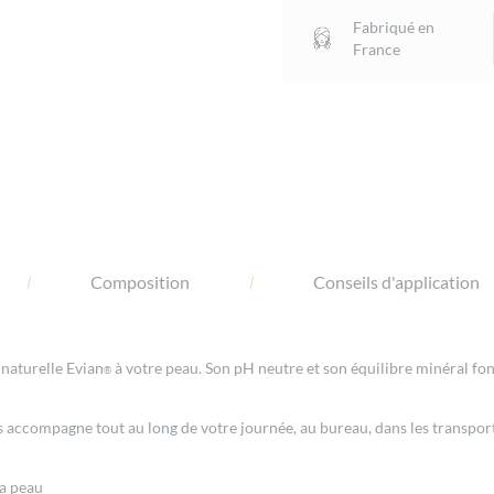
evian®
Fabriqué en
150ml
France
Composition
Conseils d'application
 naturelle Evian
à votre peau. Son pH neutre et son équilibre minéral fo
®
 accompagne tout au long de votre journée, au bureau, dans les transport
la peau