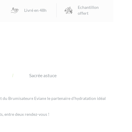
facebook
twitter
email
Echantillon
Livré en 48h
offert
Sacrée astuce
nt du Brumisateur
Evian
le partenaire d’hydratation idéal
®
®
s, entre deux rendez-vous !