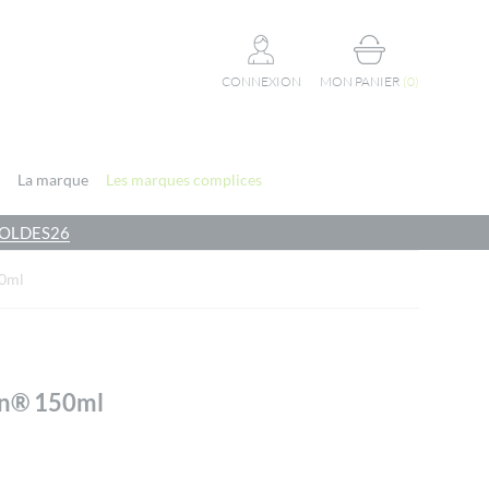
CONNEXION
MON PANIER
(
0
)
La marque
Les marques complices
e SOLDES26
50ml
an® 150ml