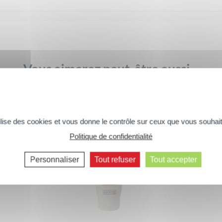
Vous aimerez peut-être aussi...
tilise des cookies et vous donne le contrôle sur ceux que vous souhait
Politique de confidentialité
Commentaires suivants >>
Personnaliser
Tout refuser
Tout accepter