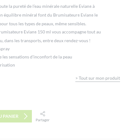
ute la pureté de l’eau minérale naturelle Evian
à
®
on équilibre minéral font du Brumisateur
Evian
le
®
®
pour tous les types de peaux, même sensibles.
rumisateur
Evian
150 ml vous accompagne tout au
®
®
u, dans les transports, entre deux rendez-vous !
 spray
 les sensations d’inconfort de la peau
risation
>
Tout sur mon produit
U PANIER
Partager