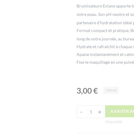
Brumisateur
Evian
apporte to
®
®
votre peau. Son pH neutre et s
partenaire d’hydratation idéal 
Format compact et pratique, B
long de votre journée, au burea
Hydrate et rafraîchit à chaque
Apaise instantanément et calme
Fixe le maquillage en une pulvé
3,00
€
150 ml
Alternative:
-
+
AJOUTER A
quantité
de
Disponible
Brumisateur®