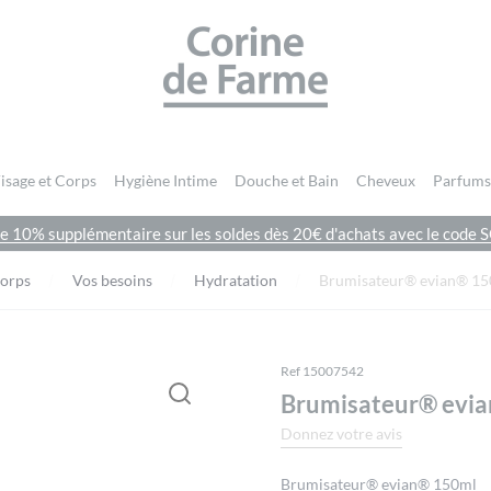
CORINE DE FARME SITE OFFICIEL
isage et Corps
Hygiène Intime
Douche et Bain
Cheveux
Parfums
de 10% supplémentaire sur les soldes dès 20€ d'achats avec le cod
Vous devez être
connecté
pour publier un avis.
Corps
Vos besoins
Hydratation
Brumisateur® evian® 1
Ref 15007542
Brumisateur® evi
Donnez votre avis
Brumisateur® evian® 150ml