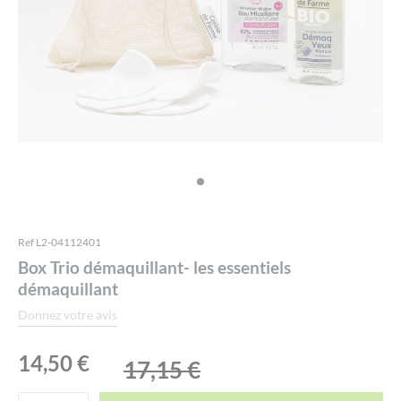
Ref L2-04112401
Box Trio démaquillant- les essentiels
démaquillant
Donnez votre avis
Le
Le
14,50
€
17,15
€
prix
prix