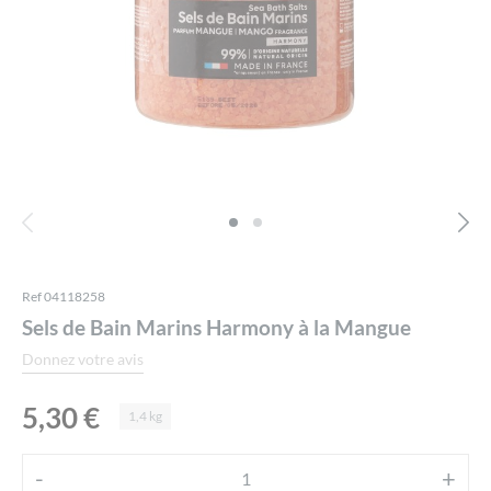
Ref 04118258
Sels de Bain Marins Harmony à la Mangue
Donnez votre avis
5,30
€
1,4 kg
Alternative:
-
+
quantité