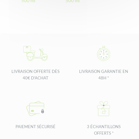
500 ml
500 ml
Formulées sous contrôle pharmaceutique, testé sous contrôle
gynécologique et dermatologique pour une parfaite sécurité
Conçues, fabriquées et conditionnées en France
LIVRAISON OFFERTE DÈS
LIVRAISON GARANTIE EN
40€ D'ACHAT
48H *
PAIEMENT SÉCURISÉ
3 ÉCHANTILLONS
OFFERTS *