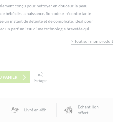
cialement conçu pour nettoyer en douceur la peau
s de bébé dès la naissance. Son odeur réconfortante
é un instant de détente et de complicité, idéal pour
vec un parfum issu d’une technologie brevetée qui
-être et d’apaisement, bébé sera prêt pour de jolis
>
Tout sur mon produit
dients d’origine naturelle contient un extrait de
t délicatement parfumée, les cheveux sont doux et
Testé sous contrôle pédiatrique et dermatologique.
eloppée pour minimiser les risques d’allergies.
U PANIER
Partager
facebook
twitter
email
Echantillon
Livré en 48h
offert