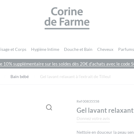
CORINE DE FARME SITE OFFICIEL
isage et Corps
Hygiène Intime
Douche et Bain
Cheveux
Parfums
de 10% supplémentaire sur les soldes dès 20€ d'achats avec le cod
Vous devez être
connecté
pour publier un avis.
Bain bébé
Gel lavant relaxant à l’extrait de Tilleul
Ref 00835558
Gel lavant relaxant à
Donnez votre avis
Nettoie en douceur la peau sens