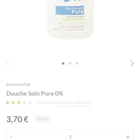
Ref 04100558
Douche Soin Pure 0%
Donnez votre avis
(
1
avis client)
3,70
€
500 ml
Alternative:
-
+
quantité