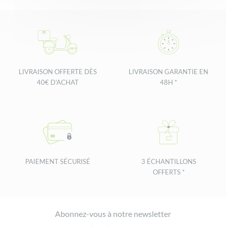
Efficacité prouvée
– Hydrate ma peau : 95%
> Voir plus d'avis
– Nettoie ma peau sensible en douceur : 100%
– Respecte la sensibilité de ma peau : 100%
– Ne déssèche pas ma peau : 100%
% de satisfaction sur un panel de 20 femmes pendant 3
LIVRAISON OFFERTE DÈS
LIVRAISON GARANTIE EN
semaines d’utilisation.
40€ D'ACHAT
48H *
PAIEMENT SÉCURISÉ
3 ÉCHANTILLONS
OFFERTS *
Footer
Abonnez-vous à notre newsletter