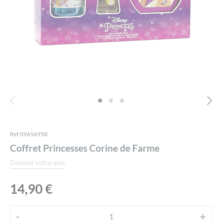
Ref 09656958
Coffret Princesses Corine de Farme
Donnez votre avis
14,90
€
Alternative:
-
+
quantité