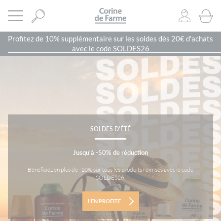
Panneau de gestion des cookies
CORINE DE FARME SITE OFFICIEL
Ouvrir le menu
1
PRODU
Profitez de 10% supplémentaire sur les soldes dès 20€ d'achats
avec le code SOLDES26
SOLDES D'ÉTÉ
Jusqu'à -50% de réduction
Bénéficiez en plus de -10% sur tous les produits remisés avec le code
SOLDES26.
J'EN PROFITE