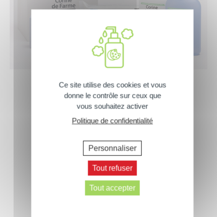
Nos sacrées Box
Ce site utilise des cookies et vous
donne le contrôle sur ceux que
Vos produits chouchous à prix tout doux !
vous souhaitez activer
Politique de confidentialité
JE DÉCOUVRE
Personnaliser
Tout refuser
Nos ingrédients
Tout accepter