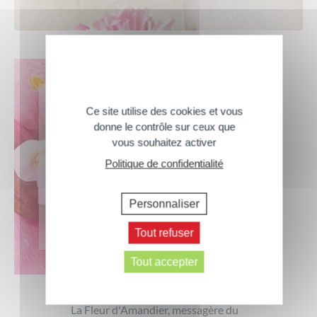
Ce site utilise des cookies et vous
donne le contrôle sur ceux que
vous souhaitez activer
Politique de confidentialité
FLEUR D’AMANDIER
Personnaliser
Tout refuser
Tout accepter
La Fleur d'Amandier, messagère du